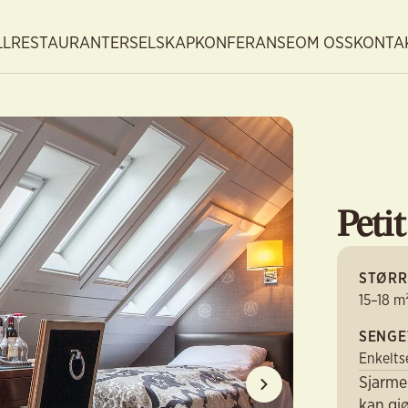
LL
RESTAURANTER
SELSKAP
KONFERANSE
OM OSS
KONTA
Peti
STØRR
15–18 m
SENGE
Enkelts
Sjarme
kan gjø