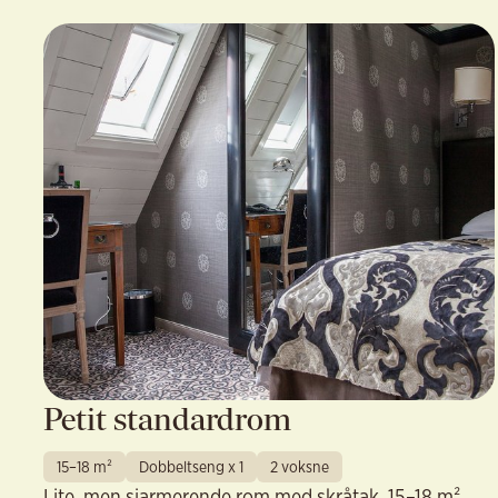
Petit standardrom
15–18 m²
Dobbeltseng x 1
2 voksne
Lite, men sjarmerende rom med skråtak, 15–18 m².