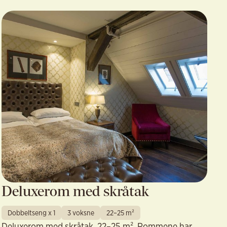
Deluxerom med skråtak
Dobbeltseng x 1
3 voksne
22–25 m²
Deluxerom med skråtak, 22–25 m². Rommene har