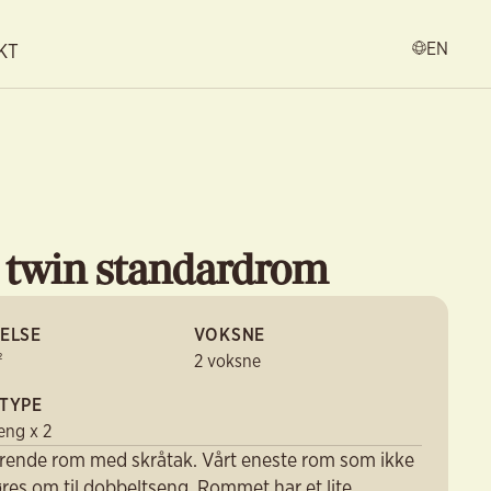
KT
EN
t twin standardrom
ELSE
VOKSNE
²
2 voksne
TYPE
eng x 2
rende rom med skråtak. Vårt eneste rom som ikke
res om til dobbeltseng. Rommet har et lite