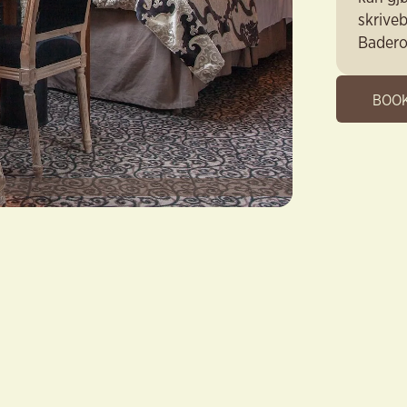
skriveb
Badero
BOO