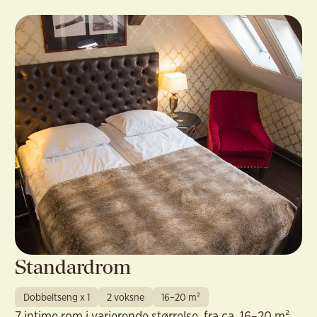
Standardrom
Dobbeltseng x 1
2 voksne
16–20 m²
7 intime rom i varierende størrelse, fra ca. 16–20 m².