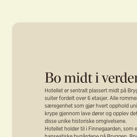
Bo midt i verd
Hotellet er sentralt plassert midt på Br
suiter fordelt over 6 etasjer. Alle romm
særegenhet som gjør hvert opphold uni
krype gjennom lave dører og opplev det f
disse unike historiske omgivelsene.
Hotellet holder til i Finnegaarden, som 
hanseatiske bygårdene på Bryggen. Br