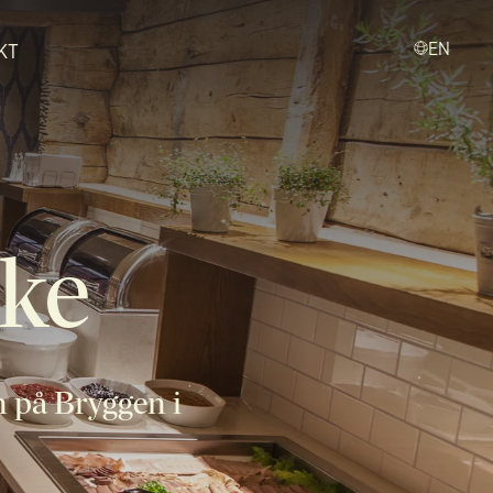
KT
EN
ke
n på Bryggen i