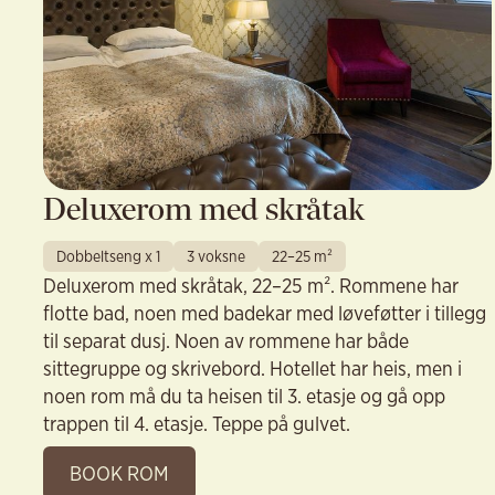
Deluxerom med skråtak
Dobbeltseng x 1
3 voksne
22–25 m²
Deluxerom med skråtak, 22–25 m². Rommene har
flotte bad, noen med badekar med løveføtter i tillegg
til separat dusj. Noen av rommene har både
sittegruppe og skrivebord. Hotellet har heis, men i
noen rom må du ta heisen til 3. etasje og gå opp
trappen til 4. etasje. Teppe på gulvet.
BOOK ROM