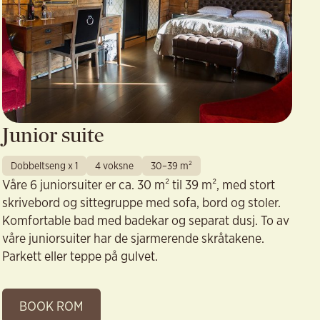
Junior suite
Dobbeltseng x 1
4 voksne
30–39 m²
Våre 6 juniorsuiter er ca. 30 m² til 39 m², med stort
skrivebord og sittegruppe med sofa, bord og stoler.
Komfortable bad med badekar og separat dusj. To av
våre juniorsuiter har de sjarmerende skråtakene.
Parkett eller teppe på gulvet.
BOOK ROM