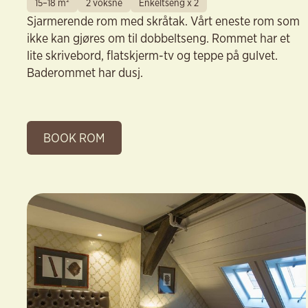
15–18 m²
2 voksne
Enkeltseng x 2
Sjarmerende rom med skråtak. Vårt eneste rom som
ikke kan gjøres om til dobbeltseng. Rommet har et
lite skrivebord, flatskjerm-tv og teppe på gulvet.
Baderommet har dusj.
BOOK ROM