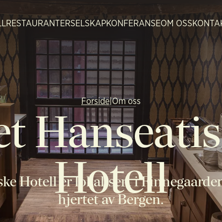
LL
RESTAURANTER
SELSKAP
KONFERANSE
OM OSS
KONTA
Forside
|
Om oss
et Hanseatis
Hotell
ke Hotell er lokalisert i Finnegaarde
hjertet av Bergen.