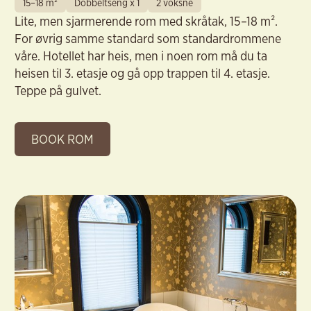
15–18 m²
Dobbeltseng x 1
2 voksne
Lite, men sjarmerende rom med skråtak, 15–18 m².
For øvrig samme standard som standardrommene
våre. Hotellet har heis, men i noen rom må du ta
heisen til 3. etasje og gå opp trappen til 4. etasje.
Teppe på gulvet.
BOOK ROM