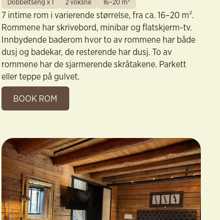
Dobbeltseng x 1
2 voksne
16–20 m²
7 intime rom i varierende størrelse, fra ca. 16–20 m².
Rommene har skrivebord, minibar og flatskjerm-tv.
Innbydende baderom hvor to av rommene har både
dusj og badekar, de resterende har dusj. To av
rommene har de sjarmerende skråtakene. Parkett
eller teppe på gulvet.
BOOK ROM