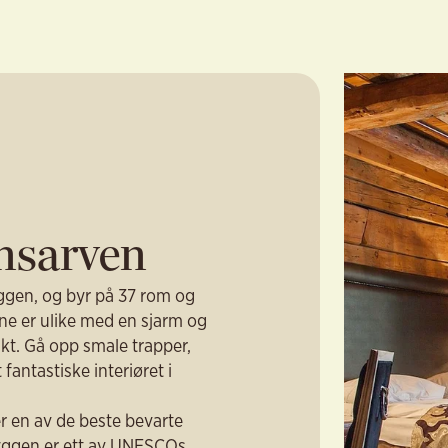
ensarven
yggen, og byr på 37 rom og
ene er ulike med en sjarm og
kt. Gå opp smale trapper,
antastiske interiøret i
er en av de beste bevarte
yggen er ett av UNESCOs