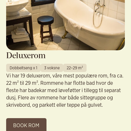
Deluxerom
Dobbeltseng x 1
3 voksne
22–29 m²
Vi har 19 deluxerom, våre mest populære rom, fra ca.
22 m² til 29 m². Rommene har flotte bad hvor de
fleste har badekar med løveføtter i tillegg til separat
dusj. Flere av rommene har både sittegruppe og
skrivebord, og parkett eller teppe på gulvet.
BOOK ROM