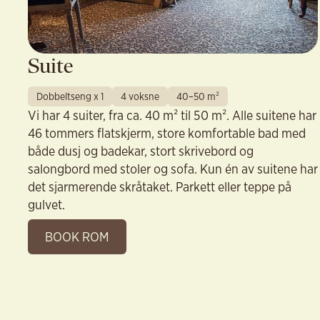
Suite
Dobbeltseng x 1
4 voksne
40–50 m²
Vi har 4 suiter, fra ca. 40 m² til 50 m². Alle suitene har
46 tommers flatskjerm, store komfortable bad med
både dusj og badekar, stort skrivebord og
salongbord med stoler og sofa. Kun én av suitene har
det sjarmerende skråtaket. Parkett eller teppe på
gulvet.
BOOK ROM