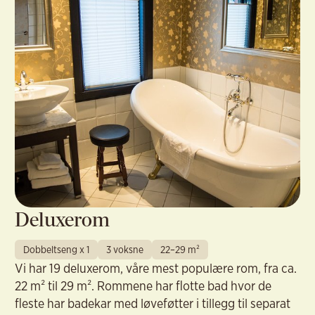
Deluxerom
Dobbeltseng x 1
3 voksne
22–29 m²
Vi har 19 deluxerom, våre mest populære rom, fra ca.
22 m² til 29 m². Rommene har flotte bad hvor de
fleste har badekar med løveføtter i tillegg til separat