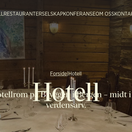
LL
RESTAURANTER
SELSKAP
KONFERANSE
OM OSS
KONTA
Forside
|
Hotell
Hotell
hotellrom på Bryggen i Bergen – mid
verdensarv.