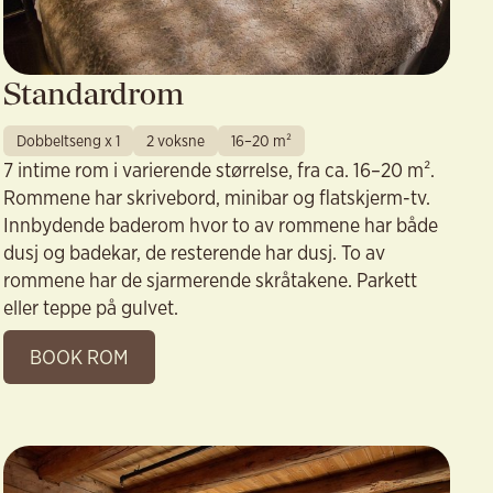
Standardrom
Dobbeltseng x 1
2 voksne
16–20 m²
7 intime rom i varierende størrelse, fra ca. 16–20 m².
Rommene har skrivebord, minibar og flatskjerm-tv.
Innbydende baderom hvor to av rommene har både
dusj og badekar, de resterende har dusj. To av
rommene har de sjarmerende skråtakene. Parkett
eller teppe på gulvet.
BOOK ROM