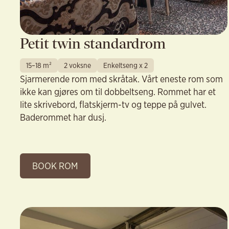
Petit twin standardrom
15–18 m²
2 voksne
Enkeltseng x 2
Sjarmerende rom med skråtak. Vårt eneste rom som
ikke kan gjøres om til dobbeltseng. Rommet har et
lite skrivebord, flatskjerm-tv og teppe på gulvet.
Baderommet har dusj.
BOOK ROM