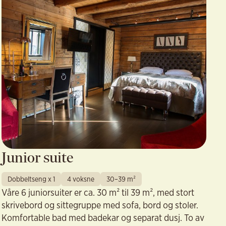
Junior suite
Dobbeltseng x 1
4 voksne
30–39 m²
Våre 6 juniorsuiter er ca. 30 m² til 39 m², med stort
skrivebord og sittegruppe med sofa, bord og stoler.
Komfortable bad med badekar og separat dusj. To av