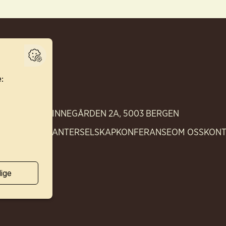
FINNEGÅRDEN 2A, 5003 BERGEN
ELL
RESTAURANTER
SELSKAP
KONFERANSE
OM OSS
KON