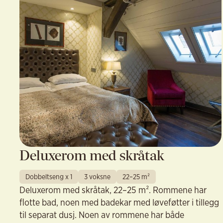
Deluxerom med skråtak
Dobbeltseng x 1
3 voksne
22–25 m²
Deluxerom med skråtak, 22–25 m². Rommene har
flotte bad, noen med badekar med løveføtter i tillegg
til separat dusj. Noen av rommene har både