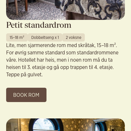
Petit standardrom
15–18 m²
Dobbeltseng x 1
2 voksne
Lite, men sjarmerende rom med skråtak, 15–18 m².
For øvrig samme standard som standardrommene
våre. Hotellet har heis, men i noen rom må du ta
heisen til 3. etasje og gå opp trappen til 4. etasje.
Teppe på gulvet.
BOOK ROM