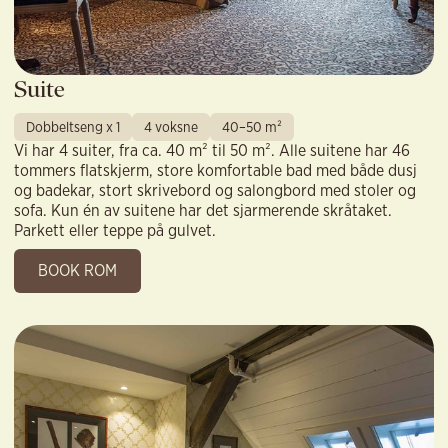
Suite
Dobbeltseng x 1
4 voksne
40–50 m²
Vi har 4 suiter, fra ca. 40 m² til 50 m². Alle suitene har 46
tommers flatskjerm, store komfortable bad med både dusj
og badekar, stort skrivebord og salongbord med stoler og
sofa. Kun én av suitene har det sjarmerende skråtaket.
Parkett eller teppe på gulvet.
BOOK ROM