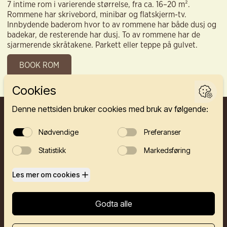
7 intime rom i varierende størrelse, fra ca. 16–20 m².
Rommene har skrivebord, minibar og flatskjerm-tv.
Innbydende baderom hvor to av rommene har både dusj og
badekar, de resterende har dusj. To av rommene har de
sjarmerende skråtakene. Parkett eller teppe på gulvet.
BOOK ROM
FINNEGÅRDEN 2A, 5003 BERGEN
HOTELL
RESTAURANTER
SELSKAP
KONFERANSE
OM OSS
KONTAKT