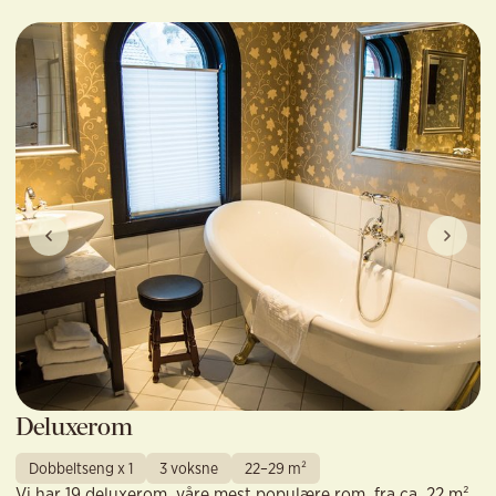
Deluxerom
Dobbeltseng x 1
3 voksne
22–29 m²
Vi har 19 deluxerom, våre mest populære rom, fra ca. 22 m²