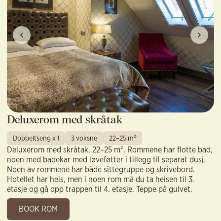
Deluxerom med skråtak
Dobbeltseng x 1
3 voksne
22–25 m²
Deluxerom med skråtak, 22–25 m². Rommene har flotte bad,
noen med badekar med løveføtter i tillegg til separat dusj.
Noen av rommene har både sittegruppe og skrivebord.
Hotellet har heis, men i noen rom må du ta heisen til 3.
etasje og gå opp trappen til 4. etasje. Teppe på gulvet.
BOOK ROM