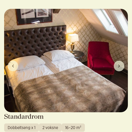
Standardrom
Dobbeltseng x 1
2 voksne
16–20 m²